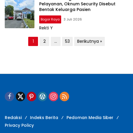
Pelayanan, Oknum Security Disebut
Bentak Keluarga Pasien
Bogor Raya
3 Juli 2026
Rekti Y
N
1
2
…
53
Berikutnya »
a
v
i
g
a
s
i
p
Redaksi
Indeks Berita
Pedoman Media Siber
o
Privacy Policy
s