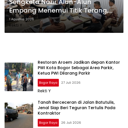
Sengketa Nazir Alun-Alun
Empang Menemui Titik Terang,
Pertemuan Hasilkan 4 Poin
1 Agustus 2026
Rekti Y
Kesepakatan
Restoran Aroem Jadikan depan Kantor
PWI Kota Bogor Sebagai Area Parkir,
Ketua PWI Dilarang Parkir
Bogor Raya
27 Juli 2026
Rekti Y
Tanah Berceceran di Jalan Batutulis,
Jenal Siap Beri Teguran Tertulis Pada
Kontraktor
Bogor Raya
26 Juli 2026