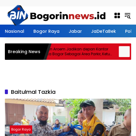
Langsung ke konten
Nasional
Bogor Raya
Jabar
JaDeTaBek
Politi
Restoran Aroem Jadikan depan Kantor
Tan
Breaking News
PWI Kota Bogor Sebagai Area Parkir, Ketua
Jena
PWI Dilarang Parkir
Kont
Baitulmal Tazkia
Bogor Raya