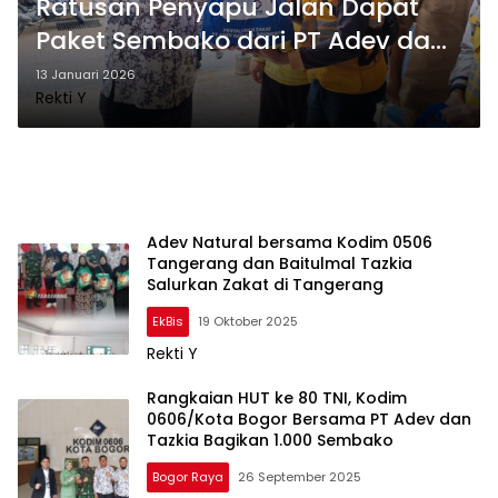
Ratusan Penyapu Jalan Dapat
Paket Sembako dari PT Adev dan
Baitulmal Tazkia
13 Januari 2026
Rekti Y
Adev Natural bersama Kodim 0506
Tangerang dan Baitulmal Tazkia
Salurkan Zakat di Tangerang
EkBis
19 Oktober 2025
Rekti Y
Rangkaian HUT ke 80 TNI, Kodim
0606/Kota Bogor Bersama PT Adev dan
Tazkia Bagikan 1.000 Sembako
Bogor Raya
26 September 2025