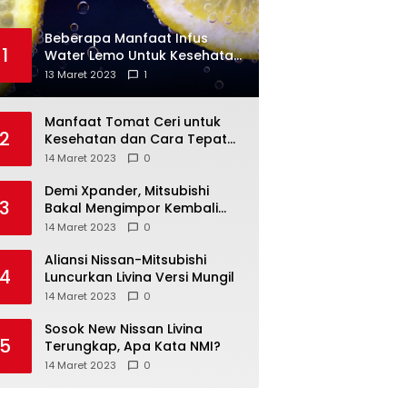
Beberapa Manfaat Infus
1
Water Lemo Untuk Kesehatan
Anda
13 Maret 2023
1
Manfaat Tomat Ceri untuk
2
Kesehatan dan Cara Tepat
Mengonsumsinya
14 Maret 2023
0
Demi Xpander, Mitsubishi
3
Bakal Mengimpor Kembali
Pajero Sport
14 Maret 2023
0
Aliansi Nissan-Mitsubishi
4
Luncurkan Livina Versi Mungil
14 Maret 2023
0
Sosok New Nissan Livina
5
Terungkap, Apa Kata NMI?
14 Maret 2023
0