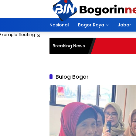
Langsung
ke
konten
Nasional
Bogor Raya
Jabar
×
Breaking News
Bulog Bogor