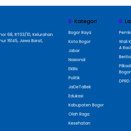
Kategori
La
Bogor Raya
Pemko
r 68, RT03/10, Kelurahan
r 16145, Jawa Barat,
Kota Bogor
Wali 
A Ra
Jabar
Berit
Nasional
Pilka
EkBis
Bogor
Politik
DPRD 
JaDeTaBek
Edukasi
Kabupaten Bogor
Olah Raga
Kesehatan