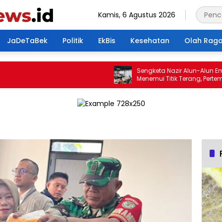
Kamis, 6 Agustus 2026
JaDeTaBek
Politik
EkBis
Kesehatan
Olah Rag
Sengketa Nazir Alun-Alun Empa
Menemui Titik Terang, Pertemuan
Hasilkan 4 Poin Kesepakatan