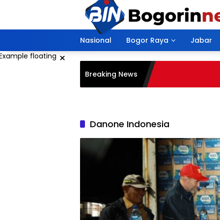
Langsung
ke
konten
Nasional
Bogor Raya
Jabar
×
Breaking News
Danone Indonesia