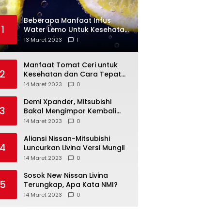
Beberapa Manfaat Infus
1
Water Lemo Untuk Kesehatan
Anda
13 Maret 2023
1
Manfaat Tomat Ceri untuk
2
Kesehatan dan Cara Tepat
Mengonsumsinya
14 Maret 2023
0
Demi Xpander, Mitsubishi
3
Bakal Mengimpor Kembali
Pajero Sport
14 Maret 2023
0
Aliansi Nissan-Mitsubishi
4
Luncurkan Livina Versi Mungil
14 Maret 2023
0
Sosok New Nissan Livina
5
Terungkap, Apa Kata NMI?
14 Maret 2023
0