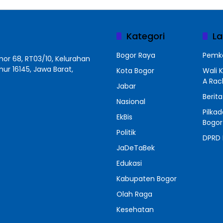
Kategori
La
Bogor Raya
Pemko
r 68, RT03/10, Kelurahan
r 16145, Jawa Barat,
Kota Bogor
Wali 
A Ra
Jabar
Berit
Nasional
Pilka
EkBis
Bogor
Politik
DPRD 
JaDeTaBek
Edukasi
Kabupaten Bogor
Olah Raga
Kesehatan