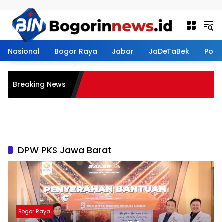
Langsung ke konten
Nasional
Bogor Raya
Jabar
JaDeTaBek
Politi
Breaking News
DPW PKS Jawa Barat
Bogor Raya