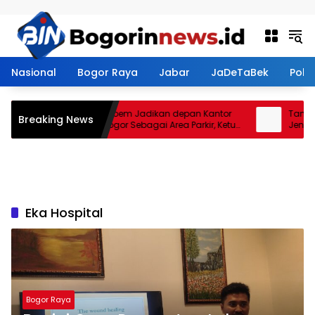
Langsung ke konten
Nasional
Bogor Raya
Jabar
JaDeTaBek
Politi
Restoran Aroem Jadikan depan Kantor
Tanah Be
Breaking News
PWI Kota Bogor Sebagai Area Parkir, Ketua
Jenal Sia
PWI Dilarang Parkir
Kontrakto
Eka Hospital
Bogor Raya