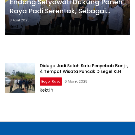
Endang Setyawati Dukung Panen
Raya Padi Serentak, Sebagai
Komitmen Bersama Wujudkan
8 April 2025
Rekti Y
Ketahanan Pangan
Diduga Jadi Salah Satu Penyebab Banjir,
4 Tempat Wisata Puncak Disegel KLH
Bogor Raya
6 Maret 2025
Rekti Y