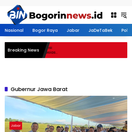
Langsung ke konten
Nasional
Bogor Raya
Jabar
JaDeTaBek
Politi
smen Perkuat Kompetensi
Breaking News
dirkan Lalubi Untuk Apresiasi
Gubernur Jawa Barat
Jabar