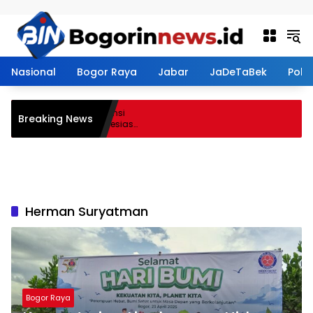
Langsung ke konten
Nasional
Bogor Raya
Jabar
JaDeTaBek
Politi
smen Perkuat Kompetensi
Breaking News
dirkan Lalubi Untuk Apresiasi
Herman Suryatman
Bogor Raya