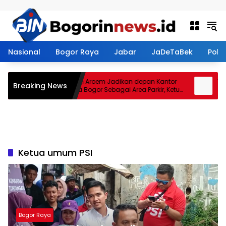
Langsung ke konten
Nasional
Bogor Raya
Jabar
JaDeTaBek
Politi
Restoran Aroem Jadikan depan Kantor
Tana
Breaking News
PWI Kota Bogor Sebagai Area Parkir, Ketua
Jenal
PWI Dilarang Parkir
Kontr
Ketua umum PSI
Bogor Raya