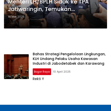
Menteri LH/BPLH Sidak ke TPA
Jatiwaringin, Temukan
Kebakaran dan Pencemaran Air
16 Mei 2025
Rekti Y
Lindi
Bahas Strategi Pengelolaan Lingkungan,
KLH Undang Pelaku Usaha Kawasan
Industri di Jabodetabek dan Karawang
Bogor Raya
10 April 2025
Rekti Y