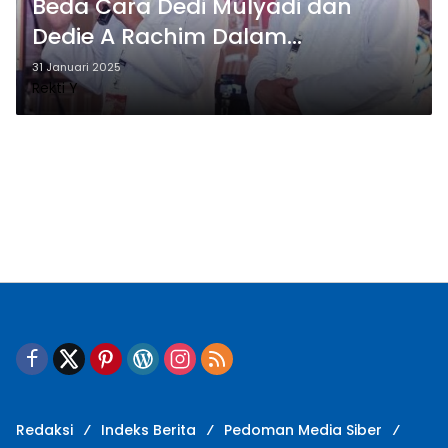
Beda Cara Dedi Mulyadi dan
Dedie A Rachim Dalam
Pembentukan Tim Transisi, Ini
31 Januari 2025
Rekti Y
Kata Pengamat
Redaksi
Indeks Berita
Pedoman Media Siber