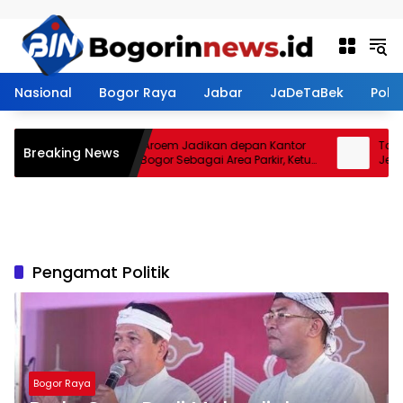
Langsung ke konten
Nasional
Bogor Raya
Jabar
JaDeTaBek
Politi
Restoran Aroem Jadikan depan Kantor
Tanah 
Breaking News
PWI Kota Bogor Sebagai Area Parkir, Ketua
Jenal S
PWI Dilarang Parkir
Kontrak
Pengamat Politik
Bogor Raya