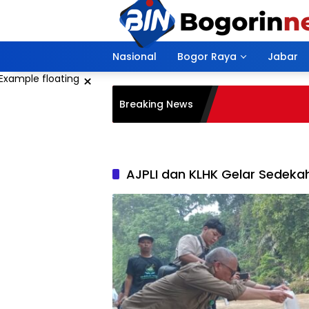
Langsung
ke
konten
Nasional
Bogor Raya
Jabar
×
Breaking News
AJPLI dan KLHK Gelar Sedeka