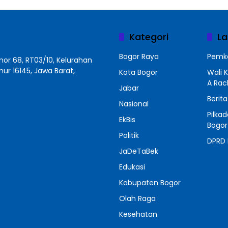
Kategori
La
Bogor Raya
Pemko
r 68, RT03/10, Kelurahan
r 16145, Jawa Barat,
Kota Bogor
Wali 
A Ra
Jabar
Berit
Nasional
Pilka
EkBis
Bogor
Politik
DPRD 
JaDeTaBek
Edukasi
Kabupaten Bogor
Olah Raga
Kesehatan