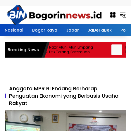
Langsung ke konten
Nasional
Bogor Raya
Jabar
JaDeTaBek
Politi
rena
Sengketa Nazir Alun-Alun Empang
Resto
Breaking News
Menemui Titik Terang, Pertemuan
PWI Ko
Hasilkan 4 Poin Kesepakatan
PWI Di
Anggota MPR RI Endang Berharap
Penguatan Ekonomi yang Berbasis Usaha
Rakyat