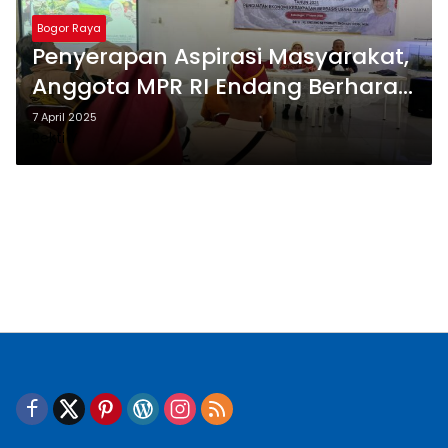
Bogor Raya
Penyerapan Aspirasi Masyarakat,
Anggota MPR RI Endang Berharap
Penguatan Ekonomi yang
7 April 2025
Rekti Y
Berbasis Usaha Rakyat