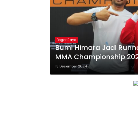
Bogor Raya
Bumi Himara Jadi Run
MMA Championship 202
13 Desember 2024