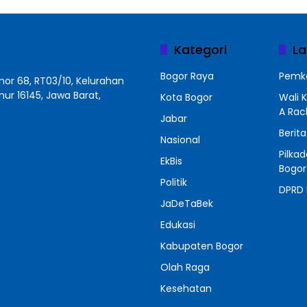
Kategori
La
Bogor Raya
Pemko
r 68, RT03/10, Kelurahan
r 16145, Jawa Barat,
Kota Bogor
Wali 
A Ra
Jabar
Berit
Nasional
Pilka
EkBis
Bogor
Politik
DPRD 
JaDeTaBek
Edukasi
Kabupaten Bogor
Olah Raga
Kesehatan