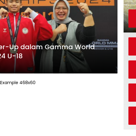
ner-Up dalam Gamma World
4 U-18