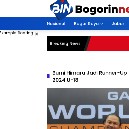
Langsung
ke
konten
Nasional
Bogor Raya
Jabar
×
Breaking News
Bumi Himara Jadi Runner-U
2024 U-18