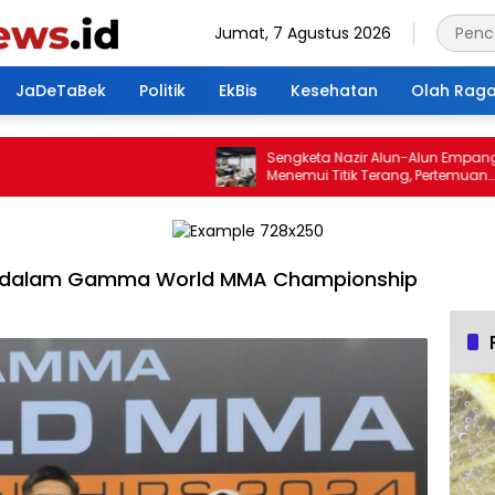
Jumat, 7 Agustus 2026
JaDeTaBek
Politik
EkBis
Kesehatan
Olah Rag
Sengketa Nazir Alun-Alun Empang
Menemui Titik Terang, Pertemuan
Hasilkan 4 Poin Kesepakatan
p dalam Gamma World MMA Championship