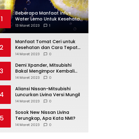
Beberapa Manfaat Infus
1
Water Lemo Untuk Kesehatan
Anda
13 Maret 2023
1
Manfaat Tomat Ceri untuk
2
Kesehatan dan Cara Tepat
Mengonsumsinya
14 Maret 2023
0
Demi Xpander, Mitsubishi
3
Bakal Mengimpor Kembali
Pajero Sport
14 Maret 2023
0
Aliansi Nissan-Mitsubishi
4
Luncurkan Livina Versi Mungil
14 Maret 2023
0
Sosok New Nissan Livina
5
Terungkap, Apa Kata NMI?
14 Maret 2023
0