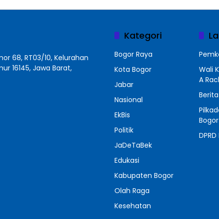
Kategori
La
Bogor Raya
Pemko
r 68, RT03/10, Kelurahan
r 16145, Jawa Barat,
Kota Bogor
Wali 
A Ra
Jabar
Berit
Nasional
Pilka
EkBis
Bogor
Politik
DPRD 
JaDeTaBek
Edukasi
Kabupaten Bogor
Olah Raga
Kesehatan