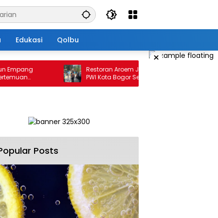
a
Edukasi
Qolbu
×
mpang
Restoran Aroem Jadikan depan Kantor
uan
PWI Kota Bogor Sebagai Area Parkir, Ketua
PWI Dilarang Parkir
Popular Posts