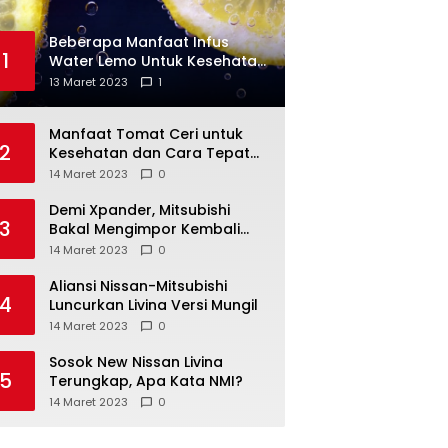
Beberapa Manfaat Infus
1
Water Lemo Untuk Kesehatan
Anda
13 Maret 2023
1
Manfaat Tomat Ceri untuk
2
Kesehatan dan Cara Tepat
Mengonsumsinya
14 Maret 2023
0
Demi Xpander, Mitsubishi
3
Bakal Mengimpor Kembali
Pajero Sport
14 Maret 2023
0
Aliansi Nissan-Mitsubishi
4
Luncurkan Livina Versi Mungil
14 Maret 2023
0
Sosok New Nissan Livina
5
Terungkap, Apa Kata NMI?
14 Maret 2023
0