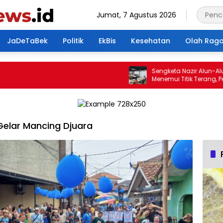
Jumat, 7 Agustus 2026
JaDeTaBek
Politik
EkBis
Kesehatan
Olah Rag
Sengketa Nazir Alun-Alun E
Menemui Titik Terang, Pertem
Hasilkan 4 Poin Kesepakatan
elar Mancing Djuara