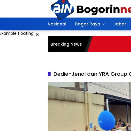
Langsung
ke
konten
Nasional
Bogor Raya
Jabar
×
Breaking News
Dedie-Jenal dan YRA Group G