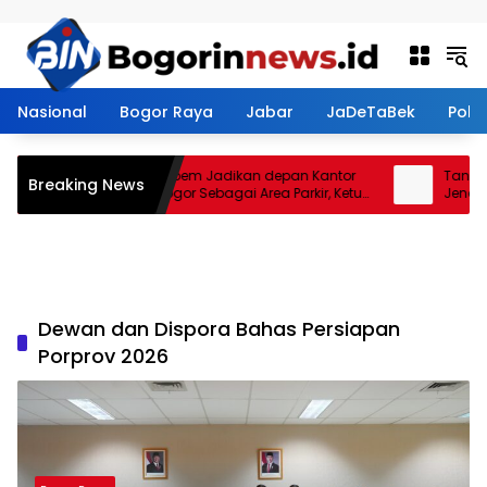
Langsung ke konten
Nasional
Bogor Raya
Jabar
JaDeTaBek
Politi
Restoran Aroem Jadikan depan Kantor
Tanah Be
Breaking News
PWI Kota Bogor Sebagai Area Parkir, Ketua
Jenal Si
PWI Dilarang Parkir
Kontrakt
Dewan dan Dispora Bahas Persiapan
Porprov 2026