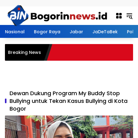
Langsung ke konten
Nasional
Bogor Raya
Jabar
JaDeTaBek
Politi
a Bantu Pemkot Data
Breaking News
Sekolah, Stunting dan
n Kota Bogor
Dewan Dukung Program My Buddy Stop
Bullying untuk Tekan Kasus Bullying di Kota
Bogor