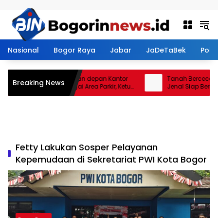
Langsung ke konten
Nasional
Bogor Raya
Jabar
JaDeTaBek
Politi
Restoran Aroem Jadikan depan Kantor
Tanah Berceceran di
Breaking News
PWI Kota Bogor Sebagai Area Parkir, Ketua
Jenal Siap Beri Tegu
PWI Dilarang Parkir
Kontraktor
Fetty Lakukan Sosper Pelayanan
Kepemudaan di Sekretariat PWI Kota Bogor