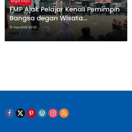
Bogor Raya
FMP Ajak Pelajar Kenali Pemimpin
Bangsa degan Wisata
Kebangsaan
15 Agustus 2025
Rekti Y