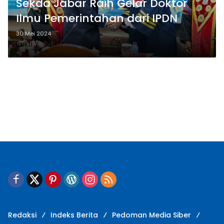
Sekda Jabar Raih Gelar Doktor
Ilmu Pemerintahan dari IPDN
30 Mei 2024
Rekti Y
Redaksi
Indeks Berita
Pedoman Media Siber