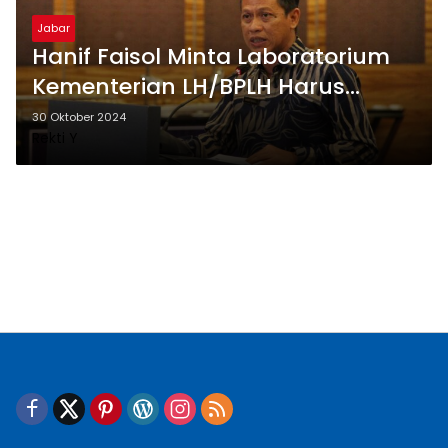
Jabar
Hanif Faisol Minta Laboratorium
Kementerian LH/BPLH Harus
Terintegrasi Dan Tersebar
30 Oktober 2024
Rekti Y