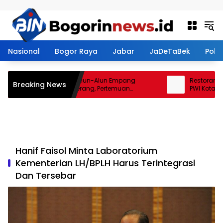
Langsung ke konten
Nasional
Bogor Raya
Jabar
JaDeTaBek
Politi
Sengketa Nazir Alun-Alun Empang
Restoran Aro
Breaking News
Menemui Titik Terang, Pertemuan
PWI Kota Bogo
Hasilkan 4 Poin Kesepakatan
PWI Dilarang P
Hanif Faisol Minta Laboratorium
Kementerian LH/BPLH Harus Terintegrasi
Dan Tersebar