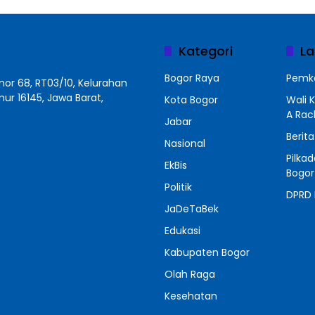
Kategori
La
Bogor Raya
Pemko
r 68, RT03/10, Kelurahan
r 16145, Jawa Barat,
Kota Bogor
Wali 
A Ra
Jabar
Berit
Nasional
Pilka
EkBis
Bogor
Politik
DPRD 
JaDeTaBek
Edukasi
Kabupaten Bogor
Olah Raga
Kesehatan