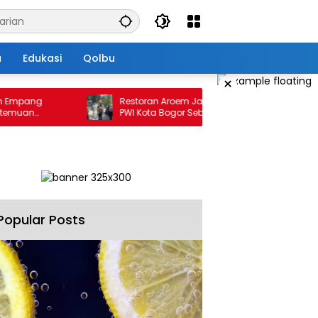
a
Edukasi
Qolbu
×
pang
Restoran Aroem Jadikan depan Kantor
an
PWI Kota Bogor Sebagai Area Parkir, Ketua
PWI Dilarang Parkir
Popular Posts