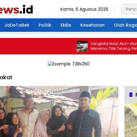
Kamis, 6 Agustus 2026
JaDeTaBek
Politik
EkBis
Kesehatan
Olah Rag
Sengketa Nazir Alun-Alun Em
Menemui Titik Terang, Pertemu
Hasilkan 4 Poin Kesepakatan
rakat