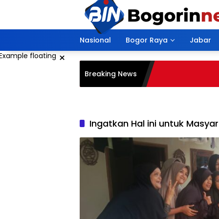
Langsung
ke
konten
Nasional
Bogor Raya
Jabar
×
Breaking News
Ingatkan Hal ini untuk Masya