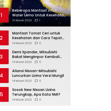
Beberapa Manfaat Infus
1
Water Lemo Untuk Kesehatan
Anda
13 Maret 2023
1
Manfaat Tomat Ceri untuk
2
Kesehatan dan Cara Tepat
Mengonsumsinya
14 Maret 2023
0
Demi Xpander, Mitsubishi
3
Bakal Mengimpor Kembali
Pajero Sport
14 Maret 2023
0
Aliansi Nissan-Mitsubishi
4
Luncurkan Livina Versi Mungil
14 Maret 2023
0
Sosok New Nissan Livina
5
Terungkap, Apa Kata NMI?
14 Maret 2023
0