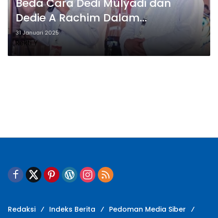
Beda Cara Dedi Mulyadi dan
Dedie A Rachim Dalam
Pembentukan Tim Transisi, Ini
31 Januari 2025
Rekti Y
Kata Pengamat
Redaksi
Indeks Berita
Pedoman Media Siber