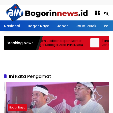
Langsung ke konten
Nasional
Bogor Raya
Jabar
JaDeTaBek
Politi
Restoran Aroem Jadikan depan Kantor
Tanah Ber
Breaking News
PWI Kota Bogor Sebagai Area Parkir, Ketua
Jenal Sia
PWI Dilarang Parkir
Kontrakto
Ini Kata Pengamat
Bogor Raya