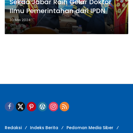
Sekda Jabar Raih Gelar Doktor
Ilmu Pemerintahan dari IPDN
30 Mei 2024
Rekti Y
Redaksi
Indeks Berita
Pedoman Media Siber