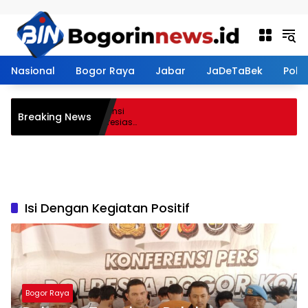
Langsung ke konten
Nasional
Bogor Raya
Jabar
JaDeTaBek
Politi
asmen Perkuat Kompetensi
Breaking News
adirkan Lalubi Untuk Apresiasi
Isi Dengan Kegiatan Positif
Bogor Raya