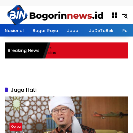
Langsung ke konten
Nasional
Bogor Raya
Jabar
JaDeTaBek
Politi
smen Perkuat Kompetensi
Breaking News
dirkan Lalubi Untuk Apresiasi
Jaga Hati
Qolbu