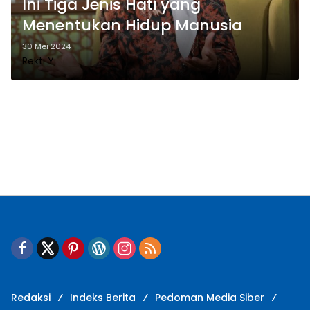
Ini Tiga Jenis Hati yang
Menentukan Hidup Manusia
30 Mei 2024
Rekti Y
Redaksi
Indeks Berita
Pedoman Media Siber