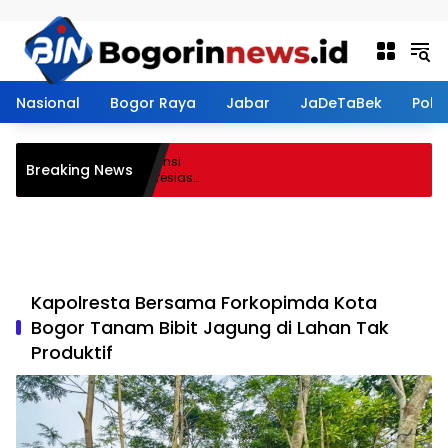
Langsung ke konten
Nasional
Bogor Raya
Jabar
JaDeTaBek
Politi
asmen Perkuat Kompetensi
Breaking News
adirkan Lalubi Untuk Apresiasi
Kapolresta Bersama Forkopimda Kota
Bogor Tanam Bibit Jagung di Lahan Tak
Produktif