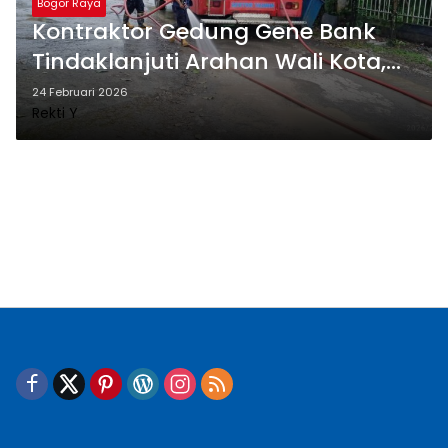
Bogor Raya
Kontraktor Gedung Gene Bank
Tindaklanjuti Arahan Wali Kota,
Komitmen Jaga Kebersihan Jalan
24 Februari 2026
Rekti Y