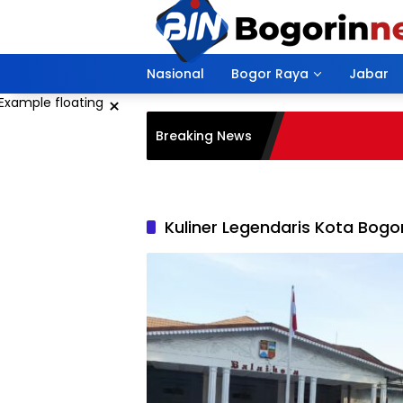
Langsung
ke
konten
Nasional
Bogor Raya
Jabar
×
Breaking News
Kuliner Legendaris Kota Bogo