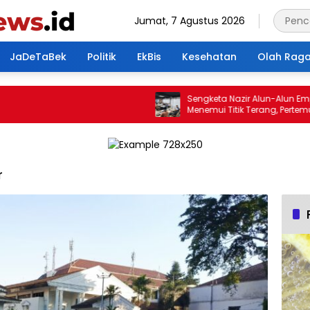
Jumat, 7 Agustus 2026
JaDeTaBek
Politik
EkBis
Kesehatan
Olah Rag
Sengketa Nazir Alun-Alun Empang
Menemui Titik Terang, Pertemuan
Hasilkan 4 Poin Kesepakatan
r