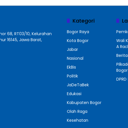
Kategori
La
Bogor Raya
Pemko
r 68, RT03/10, Kelurahan
r 16145, Jawa Barat,
Kota Bogor
Wali 
A Ra
Jabar
Berit
Nasional
Pilka
EkBis
Bogor
Politik
DPRD 
JaDeTaBek
Edukasi
Kabupaten Bogor
Olah Raga
Kesehatan