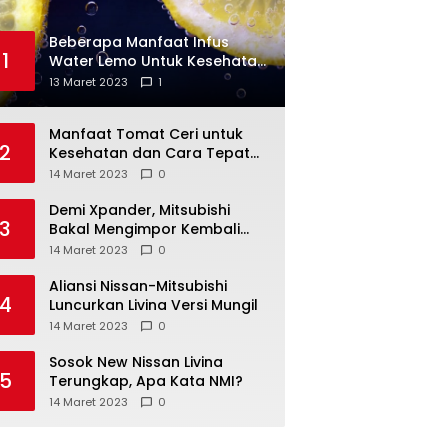
Beberapa Manfaat Infus
1
Water Lemo Untuk Kesehatan
Anda
13 Maret 2023
1
Manfaat Tomat Ceri untuk
2
Kesehatan dan Cara Tepat
Mengonsumsinya
14 Maret 2023
0
Demi Xpander, Mitsubishi
3
Bakal Mengimpor Kembali
Pajero Sport
14 Maret 2023
0
Aliansi Nissan-Mitsubishi
4
Luncurkan Livina Versi Mungil
14 Maret 2023
0
Sosok New Nissan Livina
5
Terungkap, Apa Kata NMI?
14 Maret 2023
0