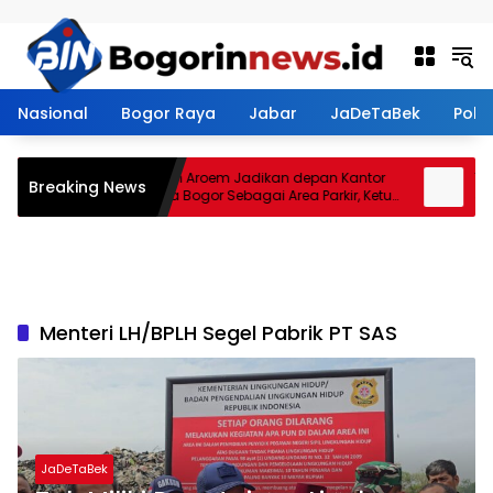
Langsung ke konten
Nasional
Bogor Raya
Jabar
JaDeTaBek
Politi
Restoran Aroem Jadikan depan Kantor
Tana
Breaking News
PWI Kota Bogor Sebagai Area Parkir, Ketua
Jenal
PWI Dilarang Parkir
Kontr
Menteri LH/BPLH Segel Pabrik PT SAS
JaDeTaBek