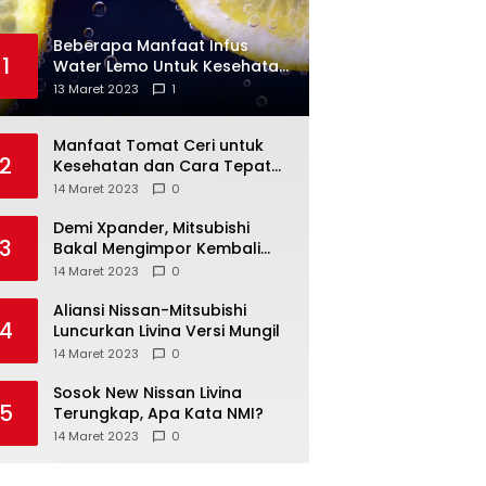
Beberapa Manfaat Infus
1
Water Lemo Untuk Kesehatan
Anda
13 Maret 2023
1
Manfaat Tomat Ceri untuk
2
Kesehatan dan Cara Tepat
Mengonsumsinya
14 Maret 2023
0
Demi Xpander, Mitsubishi
3
Bakal Mengimpor Kembali
Pajero Sport
14 Maret 2023
0
Aliansi Nissan-Mitsubishi
4
Luncurkan Livina Versi Mungil
14 Maret 2023
0
Sosok New Nissan Livina
5
Terungkap, Apa Kata NMI?
14 Maret 2023
0