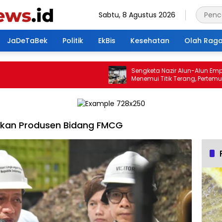
Sabtu, 8 Agustus 2026
JaDeTaBek
Politik
EkBis
Kesehatan
Olah Rag
Sengketa Nazir Alun-Alun Empang
Menemui Titik Terang, Pertemuan
Hasilkan 4 Poin Kesepakatan
ibkan Produsen Bidang FMCG