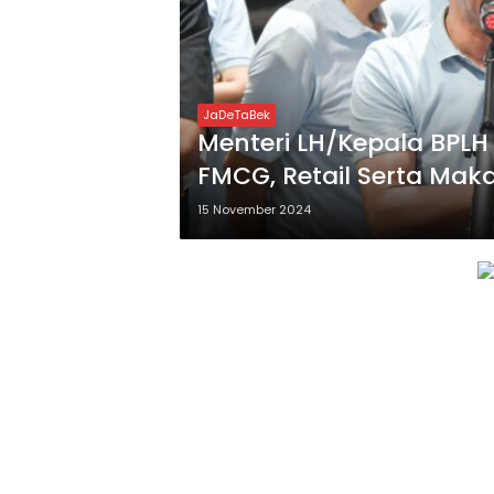
JaDeTaBek
Menteri LH/Kepala BPLH
FMCG, Retail Serta Ma
Pengurangan Sampah
15 November 2024