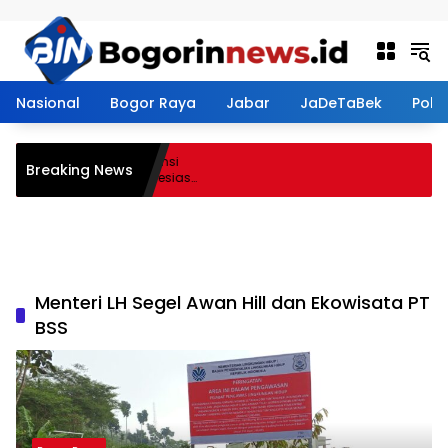
Langsung ke konten
Nasional
Bogor Raya
Jabar
JaDeTaBek
Politi
asmen Perkuat Kompetensi
Breaking News
adirkan Lalubi Untuk Apresiasi
Menteri LH Segel Awan Hill dan Ekowisata PT
BSS