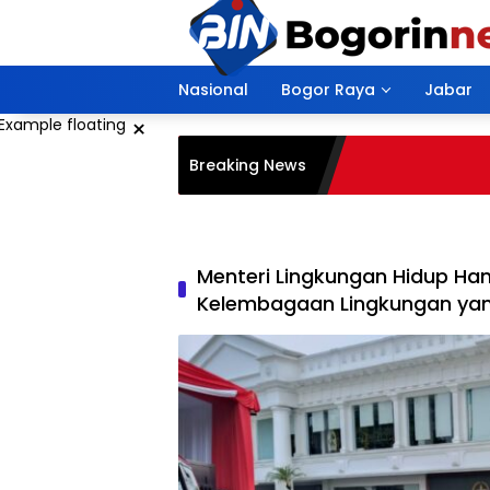
Langsung
ke
konten
Nasional
Bogor Raya
Jabar
×
Breaking News
Menteri Lingkungan Hidup Hani
Kelembagaan Lingkungan yan