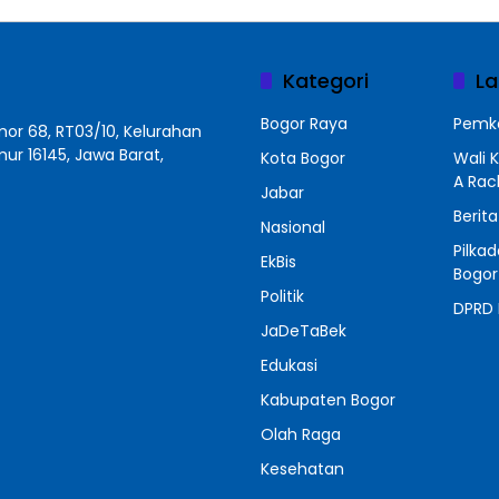
Kategori
La
Bogor Raya
Pemko
r 68, RT03/10, Kelurahan
r 16145, Jawa Barat,
Kota Bogor
Wali 
A Ra
Jabar
Berit
Nasional
Pilka
EkBis
Bogor
Politik
DPRD 
JaDeTaBek
Edukasi
Kabupaten Bogor
Olah Raga
Kesehatan