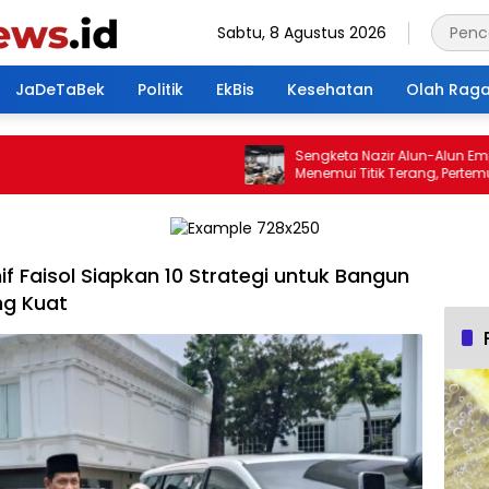
Sabtu, 8 Agustus 2026
JaDeTaBek
Politik
EkBis
Kesehatan
Olah Rag
Sengketa Nazir Alun-Alun Empang
Menemui Titik Terang, Pertemuan
Hasilkan 4 Poin Kesepakatan
f Faisol Siapkan 10 Strategi untuk Bangun
g Kuat