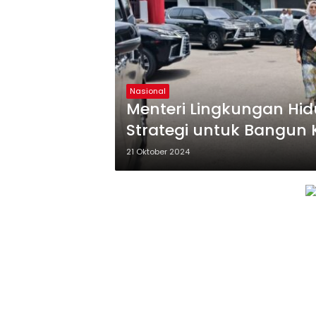
Nasional
Menteri Lingkungan Hidu
Strategi untuk Bangun
Kuat
21 Oktober 2024