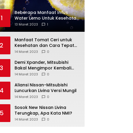
Beberapa Manfaat Infus
1
Water Lemo Untuk Kesehatan
Anda
13 Maret 2023
1
Manfaat Tomat Ceri untuk
2
Kesehatan dan Cara Tepat
Mengonsumsinya
14 Maret 2023
0
Demi Xpander, Mitsubishi
3
Bakal Mengimpor Kembali
Pajero Sport
14 Maret 2023
0
Aliansi Nissan-Mitsubishi
4
Luncurkan Livina Versi Mungil
14 Maret 2023
0
Sosok New Nissan Livina
5
Terungkap, Apa Kata NMI?
14 Maret 2023
0