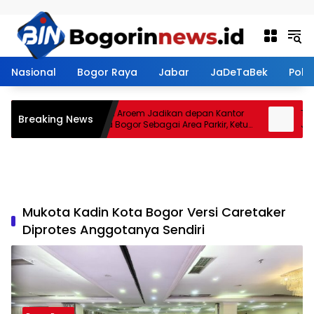
Langsung ke konten
Nasional
Bogor Raya
Jabar
JaDeTaBek
Politi
Restoran Aroem Jadikan depan Kantor
Tanah
Breaking News
PWI Kota Bogor Sebagai Area Parkir, Ketua
Jenal
PWI Dilarang Parkir
Kontr
Mukota Kadin Kota Bogor Versi Caretaker
Diprotes Anggotanya Sendiri