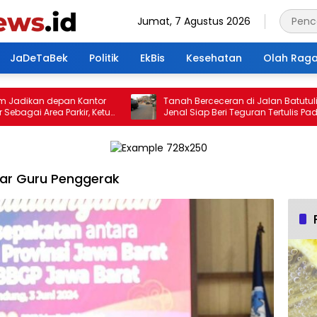
Jumat, 7 Agustus 2026
JaDeTaBek
Politik
EkBis
Kesehatan
Olah Rag
ikan depan Kantor
Tanah Berceceran di Jalan Batutulis,
ai Area Parkir, Ketua
Jenal Siap Beri Teguran Tertulis Pada
Kontraktor
sar Guru Penggerak