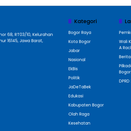
Kategori
La
Bogor Raya
Pemko
r 68, RT03/10, Kelurahan
r 16145, Jawa Barat,
Kota Bogor
Wali 
A Ra
Jabar
Berit
Nasional
Pilka
EkBis
Bogor
Politik
DPRD 
JaDeTaBek
Edukasi
Kabupaten Bogor
Olah Raga
Kesehatan