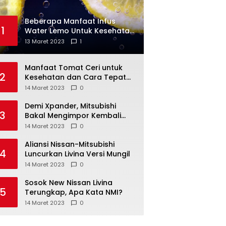
Beberapa Manfaat Infus
1
Water Lemo Untuk Kesehatan
Anda
13 Maret 2023
1
Manfaat Tomat Ceri untuk
2
Kesehatan dan Cara Tepat
Mengonsumsinya
14 Maret 2023
0
Demi Xpander, Mitsubishi
3
Bakal Mengimpor Kembali
Pajero Sport
14 Maret 2023
0
Aliansi Nissan-Mitsubishi
4
Luncurkan Livina Versi Mungil
14 Maret 2023
0
Sosok New Nissan Livina
5
Terungkap, Apa Kata NMI?
14 Maret 2023
0