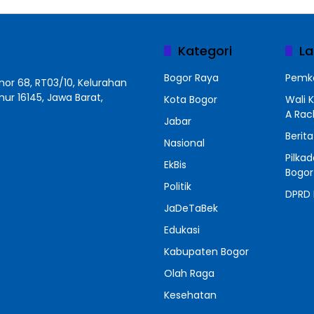
Kategori
La
Bogor Raya
Pemko
r 68, RT03/10, Kelurahan
r 16145, Jawa Barat,
Kota Bogor
Wali 
A Ra
Jabar
Berit
Nasional
Pilka
EkBis
Bogor
Politik
DPRD 
JaDeTaBek
Edukasi
Kabupaten Bogor
Olah Raga
Kesehatan