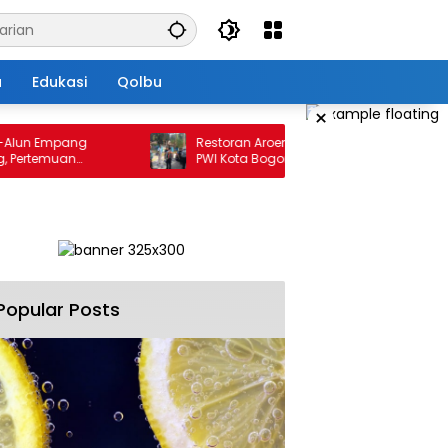
a
Edukasi
Qolbu
×
n Empang
Restoran Aroem Jadikan depan Kantor
rtemuan
PWI Kota Bogor Sebagai Area Parkir, Ketua
tan
PWI Dilarang Parkir
Popular Posts