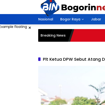
Langsung
ke
konten
Nasional
Bogor Raya
Jabar
×
Breaking News
Plt Ketua DPW Sebut Atang 