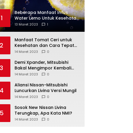
Beberapa Manfaat Infus
1
Water Lemo Untuk Kesehatan
Anda
13 Maret 2023
1
Manfaat Tomat Ceri untuk
2
Kesehatan dan Cara Tepat
Mengonsumsinya
14 Maret 2023
0
Demi Xpander, Mitsubishi
3
Bakal Mengimpor Kembali
Pajero Sport
14 Maret 2023
0
Aliansi Nissan-Mitsubishi
4
Luncurkan Livina Versi Mungil
14 Maret 2023
0
Sosok New Nissan Livina
5
Terungkap, Apa Kata NMI?
14 Maret 2023
0