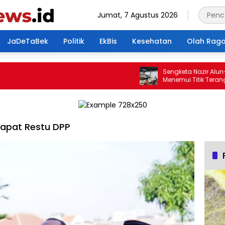
Jumat, 7 Agustus 2026
JaDeTaBek
Politik
EkBis
Kesehatan
Olah Rag
Sengketa Nazir Alun-Alu
Menemui Titik Terang, Pe
Hasilkan 4 Poin Kesepaka
Dapat Restu DPP