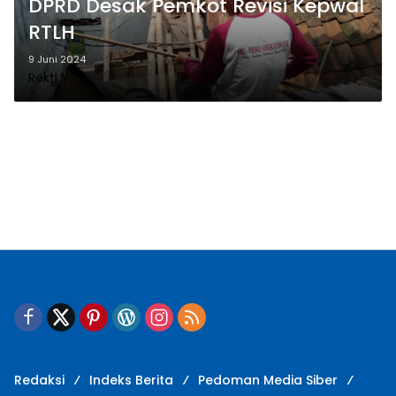
DPRD Desak Pemkot Revisi Kepwal
RTLH
9 Juni 2024
Rekti Y
Redaksi
Indeks Berita
Pedoman Media Siber