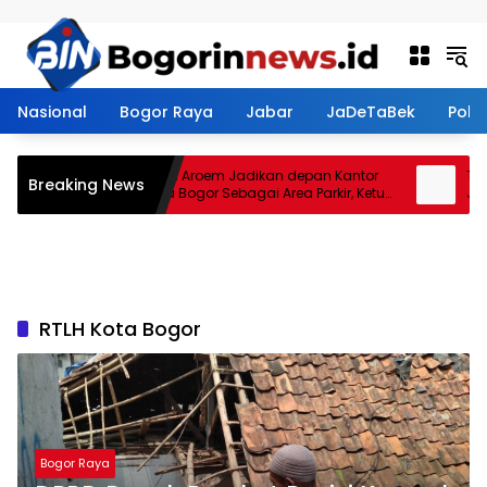
Langsung ke konten
Nasional
Bogor Raya
Jabar
JaDeTaBek
Politi
Restoran Aroem Jadikan depan Kantor
Tanah
Breaking News
PWI Kota Bogor Sebagai Area Parkir, Ketua
Jenal
PWI Dilarang Parkir
Kontr
RTLH Kota Bogor
Bogor Raya