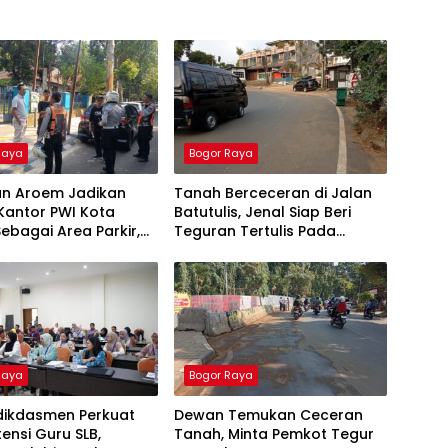
Raya
Bogor Raya
an Aroem Jadikan
Tanah Berceceran di Jalan
Kantor PWI Kota
Batutulis, Jenal Siap Beri
ebagai Area Parkir,
Teguran Tertulis Pada
WI Dilarang Parkir
Kontraktor
Raya
Bogor Raya
ikdasmen Perkuat
Dewan Temukan Ceceran
nsi Guru SLB,
Tanah, Minta Pemkot Tegur