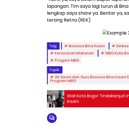
lapangan. Tim saya lagi turun di Bin
lengkap saya share ya. Bentar ya, s
terang Retno.(REK)
Tag:
Bosowa Bina Insani
Dinkes
Keracunan Makanan
MBG Kota B
Progam MBG
Topik:
36 Siswa dan Guru Bosowa Bina Insani
Program MBG
Wali Kota Bogor Tindaklanjuti 
Insani