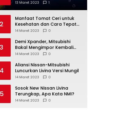
Anda
13 Maret 2023
1
Manfaat Tomat Ceri untuk
2
Kesehatan dan Cara Tepat
Mengonsumsinya
14 Maret 2023
0
Demi Xpander, Mitsubishi
3
Bakal Mengimpor Kembali
Pajero Sport
14 Maret 2023
0
Aliansi Nissan-Mitsubishi
4
Luncurkan Livina Versi Mungil
14 Maret 2023
0
Sosok New Nissan Livina
5
Terungkap, Apa Kata NMI?
14 Maret 2023
0