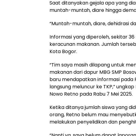
Saat ditanyakan gejala apa yang dial
muntah-muntah, diare hingga demam
“Muntah-muntah, diare, dehidrasi d
Informasi yang diperoleh, sekitar 3
keracunan makanan. Jumlah tersebut
Kota Bogor.
“Tim saya masih dilapang untuk m
makanan dari dapur MBG SMP Bosowa
baru mendapatkan informasi pada R
langsung meluncur ke TKP,” ungkap 
Nowo Retno pada Rabu 7 Mei 2025.
Ketika ditanya jumlah siswa yang d
orang, Retno belum mau menyebutk
melakukan penyelidikan dan penghi
“Nanti ya, saya belum dapat lapora