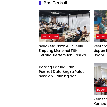
Pos Terkait
Bogor Raya
Bogor 
Sengketa Nazir Alun-Alun
Restor
Empang Menemui Titik
depan 
Terang, Pertemuan Hasilkan
Bogor S
Bogor Raya
4 Poin Kesepakatan
Ketua P
Karang Taruna Bantu
Pemkot Data Angka Putus
Sekolah, Stunting dan
Pengangguran Kota Bogor
Bogor 
Kemend
Kompete