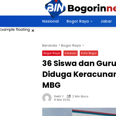
Langsung
ke
konten
Nasional
Bogor Raya
Jabar
×
Beranda
Bogor Raya
Bogor Raya
Edukasi
Kota Bogor
36 Siswa dan Guru
Diduga Keracuna
MBG
Rekti Y
2 Min Baca
8 Mei 2025