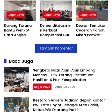
Terang,
Area Parkir,
Teguran Tertulis
Pertemuan
Ketua PWI
Pada Kontraktor
Hasilkan 4 Poin
Dilarang Parkir
Bogor Raya
Bogor Raya
Bogor Raya
Kesepakatan
Karang Taruna
Kemendikdasme
Dewan Temukan
Bantu Pemkot
n Perkuat
Ceceran Tanah,
Data Angka
Kompetensi Guru
Minta Pemkot
Putus Sekolah,
SLB, Hadirkan
Tegur Kontraktor
Stunting dan
Lalubi Untuk
Trase Baru
Tambah Komentar
Pengangguran
Apresiasi ABK
Batutulis
Kota Bogor
Baca Juga
Sengketa Nazir Alun-Alun Empang
Menemui Titik Terang, Pertemuan
Hasilkan 4 Poin Kesepakatan
Bogor Raya
1 Agustus 2026
Restoran Aroem Jadikan depan Kantor
PWI Kota Bogor Sebagai Area Parkir,
Ketua PWI Dilarang Parkir