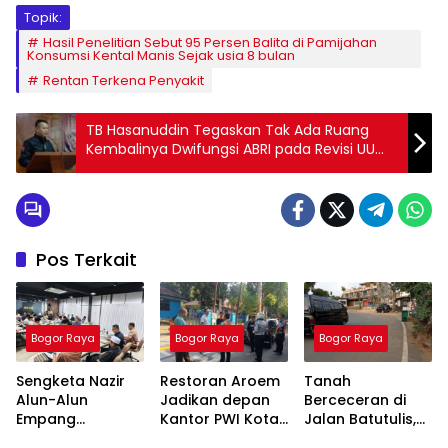
Topik:
Hasil Penelitian Sebut 95 Persen Balita di Pamijahan
Konsumsi Kental Manis Sejak usia 8 bulan
Rentan Terkena Penyakit
TB Hasanuddin Tegaskan Tak Ada Ruang
Kembalinya Dwifungsi ABRI pada Revisi UU
TNI
Pos Terkait
Bogor Raya
Bogor Raya
Bogor Raya
Sengketa Nazir
Restoran Aroem
Tanah
Alun-Alun
Jadikan depan
Berceceran di
Empang
Kantor PWI Kota
Jalan Batutulis,
Menemui Titik
Bogor Sebagai
Jenal Siap Beri