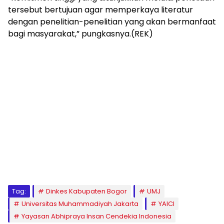
tersebut bertujuan agar memperkaya literatur
dengan penelitian-penelitian yang akan bermanfaat
bagi masyarakat,” pungkasnya.(REK)
Tag:
Dinkes Kabupaten Bogor
UMJ
Universitas Muhammadiyah Jakarta
YAICI
Yayasan Abhipraya Insan Cendekia Indonesia