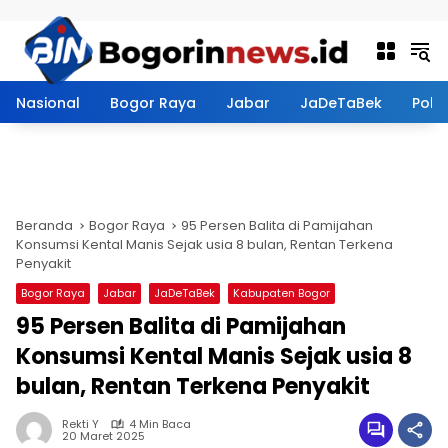
Langsung ke konten
Nasional
Bogor Raya
Jabar
JaDeTaBek
Politi
Beranda
Bogor Raya
95 Persen Balita di Pamijahan
Konsumsi Kental Manis Sejak usia 8 bulan, Rentan Terkena
Penyakit
Bogor Raya
Jabar
JaDeTaBek
Kabupaten Bogor
95 Persen Balita di Pamijahan
Konsumsi Kental Manis Sejak usia 8
bulan, Rentan Terkena Penyakit
Rekti Y
4 Min Baca
20 Maret 2025