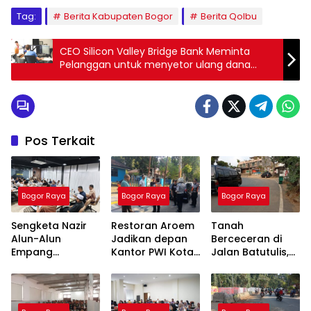
Tag:
Berita Kabupaten Bogor
Berita Qolbu
CEO Silicon Valley Bridge Bank Meminta
Pelanggan untuk menyetor ulang dana
Mereka
Pos Terkait
Bogor Raya
Bogor Raya
Bogor Raya
Sengketa Nazir
Restoran Aroem
Tanah
Alun-Alun
Jadikan depan
Berceceran di
Empang
Kantor PWI Kota
Jalan Batutulis,
Menemui Titik
Bogor Sebagai
Jenal Siap Beri
Terang,
Area Parkir,
Teguran Tertulis
Pertemuan
Ketua PWI
Pada Kontraktor
Hasilkan 4 Poin
Dilarang Parkir