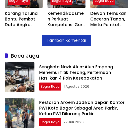
Bogor Raya
Bogor Raya
Bogor Raya
Kesepakatan
Karang Taruna
Kemendikdasme
Dewan Temukan
Bantu Pemkot
n Perkuat
Ceceran Tanah,
Data Angka
Kompetensi Guru
Minta Pemkot
Putus Sekolah,
SLB, Hadirkan
Tegur Kontraktor
Stunting dan
Lalubi Untuk
Trase Baru
Tambah Komentar
Pengangguran
Apresiasi ABK
Batutulis
Kota Bogor
Baca Juga
Sengketa Nazir Alun-Alun Empang
Menemui Titik Terang, Pertemuan
Hasilkan 4 Poin Kesepakatan
Bogor Raya
1 Agustus 2026
Restoran Aroem Jadikan depan Kantor
PWI Kota Bogor Sebagai Area Parkir,
Ketua PWI Dilarang Parkir
Bogor Raya
27 Juli 2026