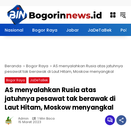
Langsung ke konten
Nasional
Bogor Raya
Jabar
JaDeTaBek
Politi
Beranda
Bogor Raya
AS menyalahkan Rusia atas jatuhnya
pesawat tak berawak di Laut Hitam, Moskow menyangkal
Bogor Raya
JaDeTaBek
AS menyalahkan Rusia atas
jatuhnya pesawat tak berawak di
Laut Hitam, Moskow menyangkal
Admin
1 Min Baca
15 Maret 2023