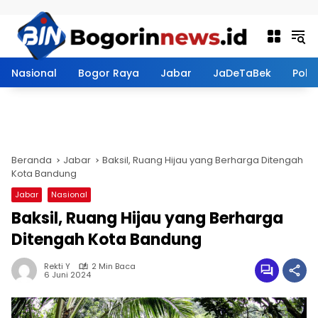
Langsung ke konten
Nasional
Bogor Raya
Jabar
JaDeTaBek
Politi
Beranda
Jabar
Baksil, Ruang Hijau yang Berharga Ditengah
Kota Bandung
Jabar
Nasional
Baksil, Ruang Hijau yang Berharga
Ditengah Kota Bandung
Rekti Y
2 Min Baca
6 Juni 2024