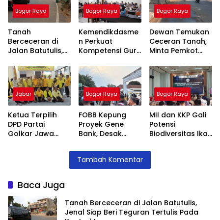
Bogor Raya
Bogor Raya
Bogor Raya
Tanah
Kemendikdasme
Dewan Temukan
Berceceran di
n Perkuat
Ceceran Tanah,
Jalan Batutulis,
Kompetensi Guru
Minta Pemkot
Jenal Siap Beri
SLB, Hadirkan
Tegur Kontraktor
Teguran Tertulis
Lalubi Untuk
Trase Baru
Pada Kontraktor
Apresiasi ABK
Batutulis
Jabar
Bogor Raya
Bogor Raya
Ketua Terpilih
FOBB Kepung
MII dan KKP Gali
DPD Partai
Proyek Gene
Potensi
Golkar Jawa
Bank, Desak
Biodiversitas Ikan
Barat
Lokasi
Indonesia untuk
Konsolidasi di
Pembangunan
Ketahanan
Tambah Komentar
Kota Bogor,
Dihentikan
Pangan
Targetkan
Kemenangan
Baca Juga
Pileg dan
Piwalkot
Tanah Berceceran di Jalan Batutulis,
Jenal Siap Beri Teguran Tertulis Pada