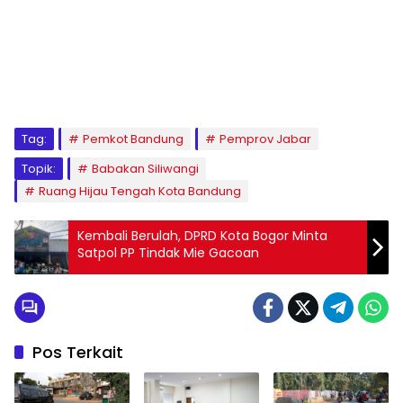
Tag:
Pemkot Bandung
Pemprov Jabar
Topik:
Babakan Siliwangi
Ruang Hijau Tengah Kota Bandung
Kembali Berulah, DPRD Kota Bogor Minta
Satpol PP Tindak Mie Gacoan
Pos Terkait