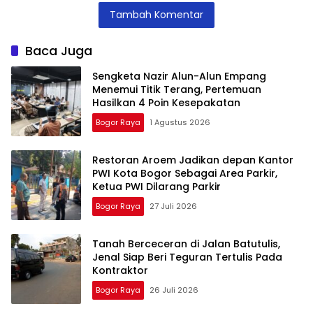
Stunting dan
Lalubi Untuk
Trase Baru
Tambah Komentar
Pengangguran
Apresiasi ABK
Batutulis
Kota Bogor
Baca Juga
Sengketa Nazir Alun-Alun Empang
Menemui Titik Terang, Pertemuan
Hasilkan 4 Poin Kesepakatan
Bogor Raya
1 Agustus 2026
Restoran Aroem Jadikan depan Kantor
PWI Kota Bogor Sebagai Area Parkir,
Ketua PWI Dilarang Parkir
Bogor Raya
27 Juli 2026
Tanah Berceceran di Jalan Batutulis,
Jenal Siap Beri Teguran Tertulis Pada
Kontraktor
Bogor Raya
26 Juli 2026