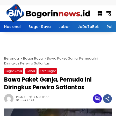
Langsung ke konten
Nasional
Bogor Raya
Jabar
JaDeTaBek
Politi
Beranda
Bogor Raya
Bawa Paket Ganja, Pemuda Ini
Diringkus Perwira Satlantas
Bogor Raya
Jabar
Kota Bogor
Bawa Paket Ganja, Pemuda Ini
Diringkus Perwira Satlantas
Rekti Y
2 Min Baca
10 Juni 2024