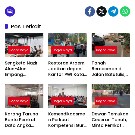
Pos Terkait
Bogor Raya
Bogor Raya
Bogor Raya
Sengketa Nazir
Restoran Aroem
Tanah
Alun-Alun
Jadikan depan
Berceceran di
Empang
Kantor PWI Kota
Jalan Batutulis,
Menemui Titik
Bogor Sebagai
Jenal Siap Beri
Terang,
Area Parkir,
Teguran Tertulis
Pertemuan
Ketua PWI
Pada Kontraktor
Hasilkan 4 Poin
Dilarang Parkir
Bogor Raya
Bogor Raya
Bogor Raya
Kesepakatan
Karang Taruna
Kemendikdasme
Dewan Temukan
Bantu Pemkot
n Perkuat
Ceceran Tanah,
Data Angka
Kompetensi Guru
Minta Pemkot
Putus Sekolah,
SLB, Hadirkan
Tegur Kontraktor