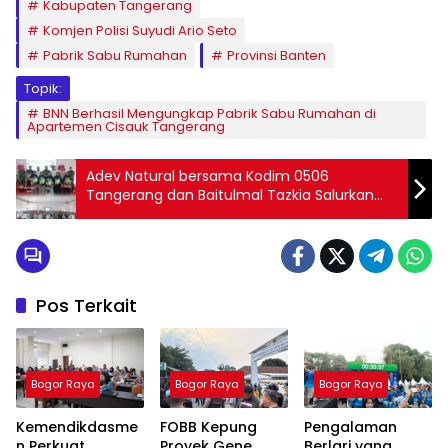
Kabupaten Tangerang
Komjen Polisi Suyudi Ario Seto
Pabrik Sabu Rumahan
Provinsi Banten
Topik:
BNN Berhasil Mengungkap Pabrik Sabu Rumahan di
Apartemen Cisauk Tangerang
Adev Natural bersama Kodim 0506
Tangerang dan Baitulmal Tazkia Salurkan
Zakat di Tangerang
Pos Terkait
Bogor Raya
Bogor Raya
Bogor Raya
Kemendikdasme
FOBB Kepung
Pengalaman
n Perkuat
Proyek Gene
Berlari yang