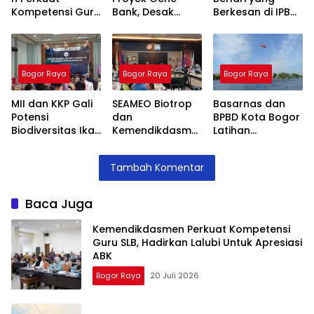
Kompetensi Guru
Bank, Desak
Berkesan di IPB
SLB, Hadirkan
Lokasi
RUN 2026
Lalubi Untuk
Pembangunan
dengan Rute
Apresiasi ABK
Dihentikan
Menantang
Bogor Raya
Bogor Raya
Bogor Raya
MII dan KKP Gali
SEAMEO Biotrop
Basarnas dan
Potensi
dan
BPBD Kota Bogor
Biodiversitas Ikan
Kemendikdasme
Latihan
Indonesia untuk
n Beri Pelatihan
Gabungan
Ketahanan
Urban Farming
Evakuasi Udara,
Tambah Komentar
Pangan
untuk Guru SLB
Siap Siaga
Liburan Idul Fitri
Baca Juga
Kemendikdasmen Perkuat Kompetensi
Guru SLB, Hadirkan Lalubi Untuk Apresiasi
ABK
Bogor Raya
20 Juli 2026