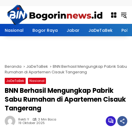
Langsung ke konten
Nasional
Bogor Raya
Jabar
JaDeTaBek
Politi
Beranda
JaDeTaBek
BNN Berhasil Mengungkap Pabrik Sabu
Rumahan di Apartemen Cisauk Tangerang
JaDeTaBek
Nasional
BNN Berhasil Mengungkap Pabrik
Sabu Rumahan di Apartemen Cisauk
Tangerang
Rekti Y
3 Min Baca
19 Oktober 2025