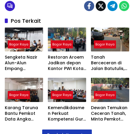
Pos Terkait
Bogor Raya
Bogor Raya
Bogor Raya
Sengketa Nazir
Restoran Aroem
Tanah
Alun-Alun
Jadikan depan
Berceceran di
Empang
Kantor PWI Kota
Jalan Batutulis,
Menemui Titik
Bogor Sebagai
Jenal Siap Beri
Terang,
Area Parkir,
Teguran Tertulis
Pertemuan
Ketua PWI
Pada Kontraktor
Hasilkan 4 Poin
Dilarang Parkir
Bogor Raya
Bogor Raya
Bogor Raya
Kesepakatan
Karang Taruna
Kemendikdasme
Dewan Temukan
Bantu Pemkot
n Perkuat
Ceceran Tanah,
Data Angka
Kompetensi Guru
Minta Pemkot
Putus Sekolah,
SLB, Hadirkan
Tegur Kontraktor
Stunting dan
Lalubi Untuk
Trase Baru