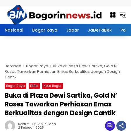
Langsung ke konten
Nasional
Bogor Raya
Jabar
JaDeTaBek
Politi
Beranda
Bogor Raya
Buka di Plaza Dewi Sartika, Gold N'
Roses Tawarkan Perhiasan Emas Berkualitas dengan Design
Cantik
Bogor Raya
EkBis
Kota Bogor
Buka di Plaza Dewi Sartika, Gold N’
Roses Tawarkan Perhiasan Emas
Berkualitas dengan Design Cantik
Rekti Y
2 Min Baca
2 Februari 2025