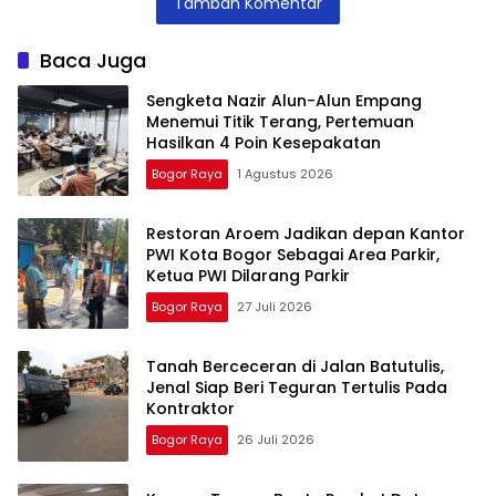
Tambah Komentar
Pengangguran
Apresiasi ABK
Batutulis
Kota Bogor
Baca Juga
Sengketa Nazir Alun-Alun Empang
Menemui Titik Terang, Pertemuan
Hasilkan 4 Poin Kesepakatan
Bogor Raya
1 Agustus 2026
Restoran Aroem Jadikan depan Kantor
PWI Kota Bogor Sebagai Area Parkir,
Ketua PWI Dilarang Parkir
Bogor Raya
27 Juli 2026
Tanah Berceceran di Jalan Batutulis,
Jenal Siap Beri Teguran Tertulis Pada
Kontraktor
Bogor Raya
26 Juli 2026