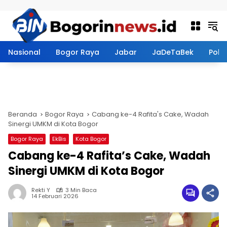
Langsung ke konten
Nasional
Bogor Raya
Jabar
JaDeTaBek
Politi
Beranda
Bogor Raya
Cabang ke-4 Rafita's Cake, Wadah
Sinergi UMKM di Kota Bogor
Bogor Raya
EkBis
Kota Bogor
Cabang ke-4 Rafita’s Cake, Wadah
Sinergi UMKM di Kota Bogor
Rekti Y
3 Min Baca
14 Februari 2026