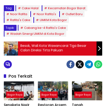
Tag:
Cake Halal
Kecamatan Bogor Barat
Noor Rafita
Noor Rafita's
Outlet Baru
Rafita's Cake
UMKM Kota Bogor
Topik:
Cabang ke-4 Rafita's Cake
Wadah Sinergi UMKM di Kota Bogor
Besok, Wali Kota Wawancarai Tiga Besar
Calon Direksi Tirta Pakuan
Pos Terkait
Bogor Raya
Bogor Raya
Bogor Raya
Sengketa Nazir
Restoran Aroem
Tanah