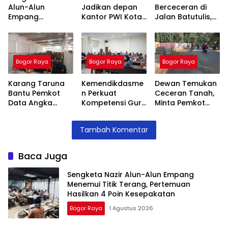
Alun-Alun
Jadikan depan
Berceceran di
Empang
Kantor PWI Kota
Jalan Batutulis,
Menemui Titik
Bogor Sebagai
Jenal Siap Beri
Terang,
Area Parkir,
Teguran Tertulis
Pertemuan
Ketua PWI
Pada Kontraktor
Hasilkan 4 Poin
Dilarang Parkir
Bogor Raya
Bogor Raya
Bogor Raya
Kesepakatan
Karang Taruna
Kemendikdasme
Dewan Temukan
Bantu Pemkot
n Perkuat
Ceceran Tanah,
Data Angka
Kompetensi Guru
Minta Pemkot
Putus Sekolah,
SLB, Hadirkan
Tegur Kontraktor
Stunting dan
Lalubi Untuk
Trase Baru
Tambah Komentar
Pengangguran
Apresiasi ABK
Batutulis
Kota Bogor
Baca Juga
Sengketa Nazir Alun-Alun Empang
Menemui Titik Terang, Pertemuan
Hasilkan 4 Poin Kesepakatan
Bogor Raya
1 Agustus 2026