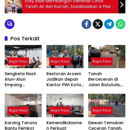
Ecky Awal Membangun Generasi Cinta
Tanah Air dari Rumah, Sosialisasikan 4 Pilar
MPR RI
Pos Terkait
Bogor Raya
Bogor Raya
Bogor Raya
Sengketa Nazir
Restoran Aroem
Tanah
Alun-Alun
Jadikan depan
Berceceran di
Empang
Kantor PWI Kota
Jalan Batutulis,
Menemui Titik
Bogor Sebagai
Jenal Siap Beri
Terang,
Area Parkir,
Teguran Tertulis
Pertemuan
Ketua PWI
Pada Kontraktor
Hasilkan 4 Poin
Dilarang Parkir
Bogor Raya
Bogor Raya
Bogor Raya
Kesepakatan
Karang Taruna
Kemendikdasme
Dewan Temukan
Bantu Pemkot
n Perkuat
Ceceran Tanah,