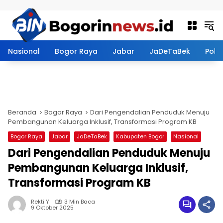
Langsung ke konten
Nasional
Bogor Raya
Jabar
JaDeTaBek
Politi
Beranda
Bogor Raya
Dari Pengendalian Penduduk Menuju
Pembangunan Keluarga Inklusif, Transformasi Program KB
Bogor Raya
Jabar
JaDeTaBek
Kabupaten Bogor
Nasional
Dari Pengendalian Penduduk Menuju
Pembangunan Keluarga Inklusif,
Transformasi Program KB
Rekti Y
3 Min Baca
9 Oktober 2025