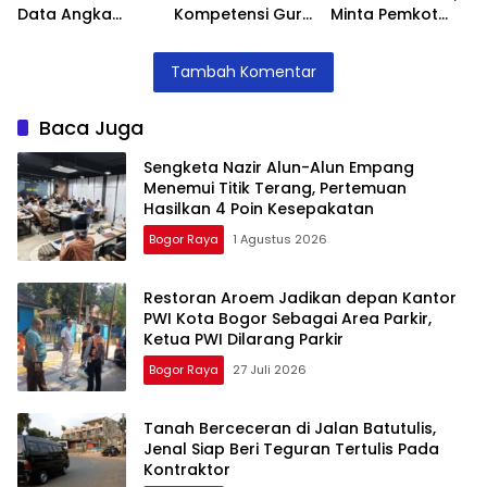
Data Angka
Kompetensi Guru
Minta Pemkot
Putus Sekolah,
SLB, Hadirkan
Tegur Kontraktor
Stunting dan
Lalubi Untuk
Trase Baru
Tambah Komentar
Pengangguran
Apresiasi ABK
Batutulis
Kota Bogor
Baca Juga
Sengketa Nazir Alun-Alun Empang
Menemui Titik Terang, Pertemuan
Hasilkan 4 Poin Kesepakatan
Bogor Raya
1 Agustus 2026
Restoran Aroem Jadikan depan Kantor
PWI Kota Bogor Sebagai Area Parkir,
Ketua PWI Dilarang Parkir
Bogor Raya
27 Juli 2026
Tanah Berceceran di Jalan Batutulis,
Jenal Siap Beri Teguran Tertulis Pada
Kontraktor