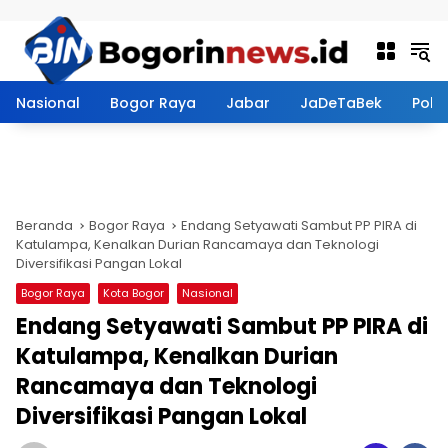
Langsung ke konten
Nasional
Bogor Raya
Jabar
JaDeTaBek
Politi
Beranda
Bogor Raya
Endang Setyawati Sambut PP PIRA di
Katulampa, Kenalkan Durian Rancamaya dan Teknologi
Diversifikasi Pangan Lokal
Bogor Raya
Kota Bogor
Nasional
Endang Setyawati Sambut PP PIRA di
Katulampa, Kenalkan Durian
Rancamaya dan Teknologi
Diversifikasi Pangan Lokal