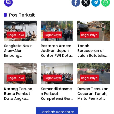
Pos Terkait
Bogor Raya
Bogor Raya
Bogor Raya
Sengketa Nazir
Restoran Aroem
Tanah
Alun-Alun
Jadikan depan
Berceceran di
Empang
Kantor PWI Kota
Jalan Batutulis,
Menemui Titik
Bogor Sebagai
Jenal Siap Beri
Terang,
Area Parkir,
Teguran Tertulis
Pertemuan
Ketua PWI
Pada Kontraktor
Hasilkan 4 Poin
Dilarang Parkir
Bogor Raya
Bogor Raya
Bogor Raya
Kesepakatan
Karang Taruna
Kemendikdasme
Dewan Temukan
Bantu Pemkot
n Perkuat
Ceceran Tanah,
Data Angka
Kompetensi Guru
Minta Pemkot
Putus Sekolah,
SLB, Hadirkan
Tegur Kontraktor
Stunting dan
Lalubi Untuk
Trase Baru
Tambah Komentar
Pengangguran
Apresiasi ABK
Batutulis