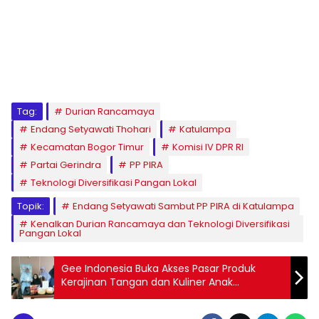
Tag:
Durian Rancamaya
Endang Setyawati Thohari
Katulampa
Kecamatan Bogor Timur
Komisi IV DPR RI
Partai Gerindra
PP PIRA
Teknologi Diversifikasi Pangan Lokal
Topik:
Endang Setyawati Sambut PP PIRA di Katulampa
Kenalkan Durian Rancamaya dan Teknologi Diversifikasi
Pangan Lokal
Gee Indonesia Buka Akses Pasar Produk
Kerajinan Tangan dan Kuliner Anak
Berkebutuhan Khusus