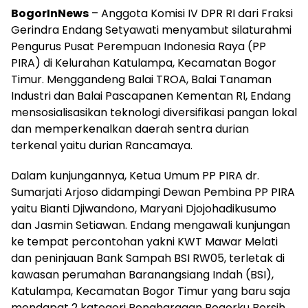
BogorInNews
– Anggota Komisi IV DPR RI dari Fraksi
Gerindra Endang Setyawati menyambut silaturahmi
Pengurus Pusat Perempuan Indonesia Raya (PP
PIRA) di Kelurahan Katulampa, Kecamatan Bogor
Timur. Menggandeng Balai TROA, Balai Tanaman
Industri dan Balai Pascapanen Kementan RI, Endang
mensosialisasikan teknologi diversifikasi pangan lokal
dan memperkenalkan daerah sentra durian
terkenal yaitu durian Rancamaya.
Dalam kunjungannya, Ketua Umum PP PIRA dr.
Sumarjati Arjoso didampingi Dewan Pembina PP PIRA
yaitu Bianti Djiwandono, Maryani Djojohadikusumo
dan Jasmin Setiawan. Endang mengawali kunjungan
ke tempat percontohan yakni KWT Mawar Melati
dan peninjauan Bank Sampah BSI RW05, terletak di
kawasan perumahan Baranangsiang Indah (BSI),
Katulampa, Kecamatan Bogor Timur yang baru saja
mendapat 2 kategori Penghargaan Bogorku Bersih.