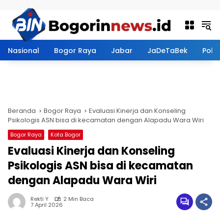
Langsung ke konten
Nasional
Bogor Raya
Jabar
JaDeTaBek
Politi
Beranda
Bogor Raya
Evaluasi Kinerja dan Konseling
Psikologis ASN bisa di kecamatan dengan Alapadu Wara Wiri
Bogor Raya
Kota Bogor
Evaluasi Kinerja dan Konseling
Psikologis ASN bisa di kecamatan
dengan Alapadu Wara Wiri
Rekti Y
2 Min Baca
7 April 2026