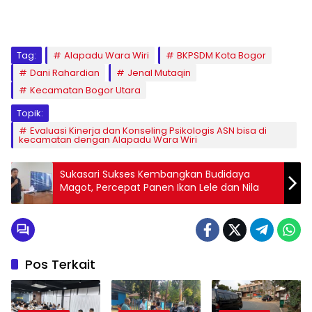
Tag:
Alapadu Wara Wiri
BKPSDM Kota Bogor
Dani Rahardian
Jenal Mutaqin
Kecamatan Bogor Utara
Topik:
Evaluasi Kinerja dan Konseling Psikologis ASN bisa di
kecamatan dengan Alapadu Wara Wiri
Sukasari Sukses Kembangkan Budidaya
Magot, Percepat Panen Ikan Lele dan Nila
Pos Terkait