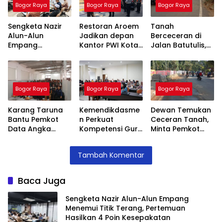
Bogor Raya
Bogor Raya
Bogor Raya
Sengketa Nazir
Restoran Aroem
Tanah
Alun-Alun
Jadikan depan
Berceceran di
Empang
Kantor PWI Kota
Jalan Batutulis,
Menemui Titik
Bogor Sebagai
Jenal Siap Beri
Terang,
Area Parkir,
Teguran Tertulis
Pertemuan
Ketua PWI
Pada Kontraktor
Hasilkan 4 Poin
Dilarang Parkir
Bogor Raya
Bogor Raya
Bogor Raya
Kesepakatan
Karang Taruna
Kemendikdasme
Dewan Temukan
Bantu Pemkot
n Perkuat
Ceceran Tanah,
Data Angka
Kompetensi Guru
Minta Pemkot
Putus Sekolah,
SLB, Hadirkan
Tegur Kontraktor
Stunting dan
Lalubi Untuk
Trase Baru
Tambah Komentar
Pengangguran
Apresiasi ABK
Batutulis
Kota Bogor
Baca Juga
Sengketa Nazir Alun-Alun Empang
Menemui Titik Terang, Pertemuan
Hasilkan 4 Poin Kesepakatan