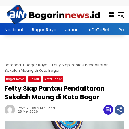
Langsung ke konten
Nasional
Bogor Raya
Jabar
JaDeTaBek
Politi
Beranda
Bogor Raya
Fetty Siap Pantau Pendaftaran
Sekolah Maung di Kota Bogor
Bogor Raya
Jabar
Kota Bogor
Fetty Siap Pantau Pendaftaran
Sekolah Maung di Kota Bogor
Rekti Y
2 Min Baca
25 Mei 2026