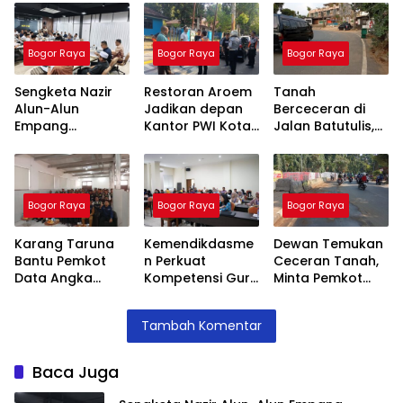
Bogor Raya
Bogor Raya
Bogor Raya
Sengketa Nazir
Restoran Aroem
Tanah
Alun-Alun
Jadikan depan
Berceceran di
Empang
Kantor PWI Kota
Jalan Batutulis,
Menemui Titik
Bogor Sebagai
Jenal Siap Beri
Terang,
Area Parkir,
Teguran Tertulis
Pertemuan
Ketua PWI
Pada Kontraktor
Hasilkan 4 Poin
Dilarang Parkir
Bogor Raya
Bogor Raya
Bogor Raya
Kesepakatan
Karang Taruna
Kemendikdasme
Dewan Temukan
Bantu Pemkot
n Perkuat
Ceceran Tanah,
Data Angka
Kompetensi Guru
Minta Pemkot
Putus Sekolah,
SLB, Hadirkan
Tegur Kontraktor
Stunting dan
Lalubi Untuk
Trase Baru
Tambah Komentar
Pengangguran
Apresiasi ABK
Batutulis
Kota Bogor
Baca Juga