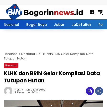
Langsung ke konten
Nasional
Bogor Raya
Jabar
JaDeTaBek
Politi
Beranda
Nasional
KLHK dan BRIN Gelar Kompilasi Data
Tutupan Hutan
Nasional
KLHK dan BRIN Gelar Kompilasi Data
Tutupan Hutan
Rekti Y
2 Min Baca
9 Desember 2024