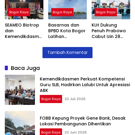
Apresiasi ABK
Dihentikan
Pangan
Bogor Raya
Bogor Raya
Bogor Raya
SEAMEO Biotrop
Basarnas dan
KLH Dukung
dan
BPBD Kota Bogor
Penuh Prabowo
Kemendikdasme
Latihan
Cabut Izin 28
n Beri Pelatihan
Gabungan
Perusahaan
Urban Farming
Evakuasi Udara,
yang Melanggar
Tambah Komentar
untuk Guru SLB
Siap Siaga
di Sumatera
Liburan Idul Fitri
Baca Juga
Kemendikdasmen Perkuat Kompetensi
Guru SLB, Hadirkan Lalubi Untuk Apresiasi
ABK
Bogor Raya
20 Juli 2026
FOBB Kepung Proyek Gene Bank, Desak
Lokasi Pembangunan Dihentikan
Bogor Raya
20 Juni 2026