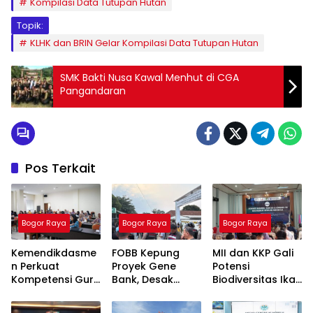
Kompilasi Data Tutupan Hutan
Topik:
KLHK dan BRIN Gelar Kompilasi Data Tutupan Hutan
SMK Bakti Nusa Kawal Menhut di CGA
Pangandaran
Pos Terkait
Bogor Raya
Bogor Raya
Bogor Raya
Kemendikdasme
FOBB Kepung
MII dan KKP Gali
n Perkuat
Proyek Gene
Potensi
Kompetensi Guru
Bank, Desak
Biodiversitas Ikan
SLB, Hadirkan
Lokasi
Indonesia untuk
Lalubi Untuk
Pembangunan
Ketahanan