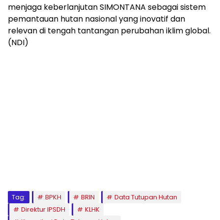
menjaga keberlanjutan SIMONTANA sebagai sistem
pemantauan hutan nasional yang inovatif dan
relevan di tengah tantangan perubahan iklim global.
(NDI)
Tag:
BPKH
BRIN
Data Tutupan Hutan
Direktur IPSDH
KLHK